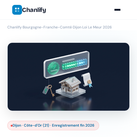
Chanlify
Chanlify
›
Bourgogne-Franche-Comté
›
Dijon
›
Loi Le Meur 2026
Dijon · Côte-d'Or (21) · Enregistrement fin 2026