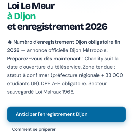
Loi Le Meur
à Dijon
Chanlify Assistant
et enregistrement 2026
En ligne · Online
Bonjour 👋 Je suis l'assistant Chanlify. Comment puis-
🔥 Numéro d'enregistrement Dijon obligatoire fin
je vous aider ?
2026
— annonce officielle Dijon Métropole.
Hello! I'm the Chanlify assistant. How can I help?
Préparez-vous dès maintenant
: Chanlify suit la
date d'ouverture du téléservice. Zone tendue :
statut à confirmer (préfecture régionale + 33 000
étudiants UB). DPE A-E obligatoire. Secteur
sauvegardé Loi Malraux 1966.
Anticiper l'enregistrement Dijon
Comment se préparer