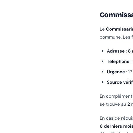
Commissar
Le
Commissaria
commune. Les fi
Adresse
:
8 
Téléphone
:
Urgence
: 17
Source vérif
En complément,
se trouve au
2 
En cas de réqui
6 derniers moi