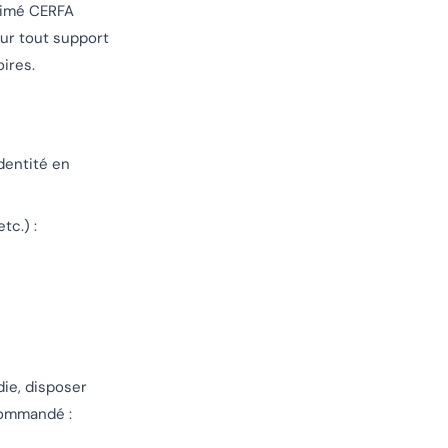
primé CERFA
 sur tout support
oires.
identité en
tc.) :
die, disposer
commandé :