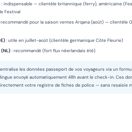
)
: indispensable — clientèle britannique (ferry), américaine (Fest
le Festival
 recommandé pour la saison ventes Arqana (août) — clientèle G
DE)
: utile en juillet-août (clientèle germanique Côte Fleurie)
 (NL)
: recommandé (fort flux néerlandais été)
centralise les données passeport de vos voyageurs via un formu
tilingue envoyé automatiquement 48h avant le check-in. Ces d
irectement votre registre de fiches de police — sans resaisie m