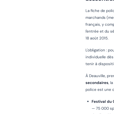
La fiche de poli
marchands (meub
français, y comp
l'entrée et du s
18 août 2015.
L'obligation : p
individuelle dès
tenir à disposi
À Deauville, pr
secondaires
, l
police est une 
Festival du
— 75 000 spe