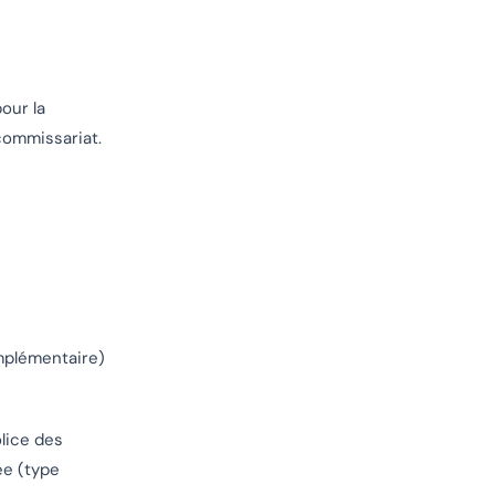
our la
commissariat.
omplémentaire)
lice des
ée (type