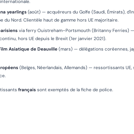
internationale.
na yearlings
(août) — acquéreurs du Golfe (Saudi, Émirats), d'I
pe du Nord. Clientèle haut de gamme hors UE majoritaire.
arisiens
via ferry Ouistreham–Portsmouth (Britanny Ferries) — 
continu, hors UE depuis le Brexit (1er janvier 2021).
Film Asiatique de Deauville
(mars) — délégations coréennes, ja
uropéens
(Belges, Néerlandais, Allemands) — ressortissants UE, 
ce.
rtissants
français
sont exemptés de la fiche de police.