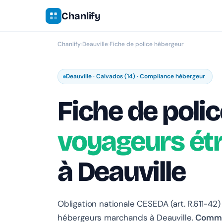
Chanlify
Chanlify
›
Deauville
›
Fiche de police hébergeur
Deauville · Calvados (14) · Compliance hébergeur
Fiche de polic
voyageurs ét
à Deauville
Obligation nationale CESEDA (art. R.611-42)
hébergeurs marchands à Deauville.
Commis