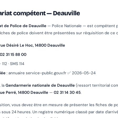
iat compétent — Deauville
t de Police de Deauville
— Police Nationale — est compétent p
ches de police doivent être présentées sur réquisition de ce 
rue Désiré Le Hoc, 14800 Deauville
02 31 15 88 00
 · 112 · SMS 114
iée
: annuaire service-public.gouv.fr ✅ 2026-05-24
 la
Gendarmerie nationale de Deauville
(ressort territorial c
rue Perré, 14800 Deauville
—
02 31 14 30 45
.
sition, vous devez être en mesure de présenter les fiches de po
s
sous 24 heures. Un registre numérique classé par date d'arriv