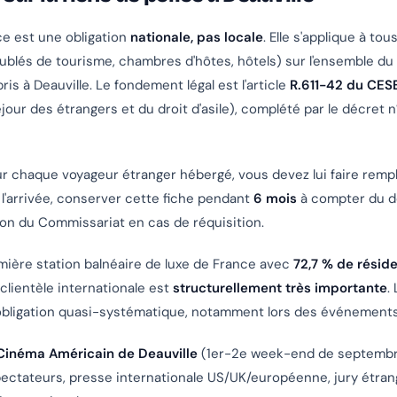
ce est une obligation
nationale, pas locale
. Elle s'applique à to
lés de tourisme, chambres d'hôtes, hôtels) sur l'ensemble du t
ris à Deauville. Le fondement légal est l'article
R.611-42 du CES
éjour des étrangers et du droit d'asile), complété par le décret
our chaque voyageur étranger hébergé, vous devez lui faire rempl
 l'arrivée, conserver cette fiche pendant
6 mois
à compter du dé
tion du Commissariat en cas de réquisition.
emière station balnéaire de luxe de France avec
72,7 % de résid
a clientèle internationale est
structurellement très importante
.
obligation quasi-systématique, notamment lors des événements
 Cinéma Américain de Deauville
(1er-2e week-end de septembre
ctateurs, presse internationale US/UK/européenne, jury étrang