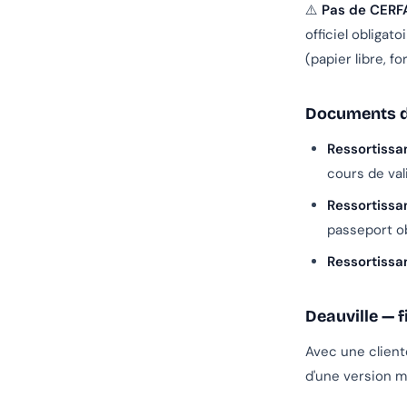
⚠️
Pas de CERF
officiel obligat
(papier libre, f
Documents d'
Ressortissa
cours de val
Ressortissa
passeport ob
Ressortissa
Deauville — 
Avec une client
d'une version m