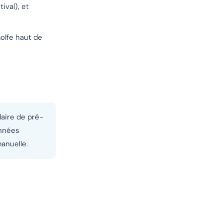
ival), et
olfe haut de
laire de pré-
onnées
anuelle.