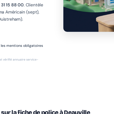
 31 15 88 00
. Clientèle
éma Américain (sept),
Ouistreham).
 les mentions obligatoires
t vérifié annuaire service-
 sur la fiche de police à Deauville