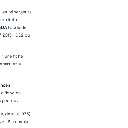
us les hébergeurs
erritoire
EDA
(Code de
 n° 2015-1002 du
ir une fiche
part, et la
ences
 La fiche de
 phares :
, depuis 1975)
er. Pic absolu