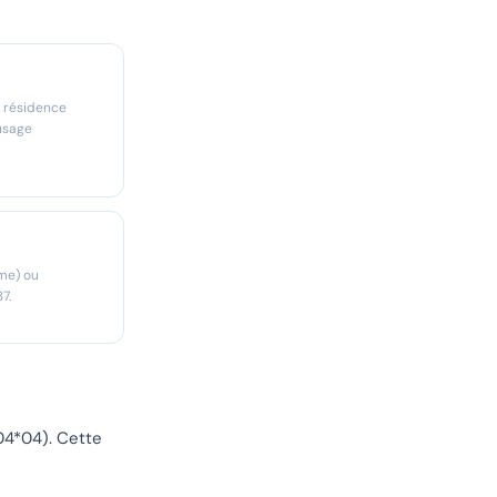
n résidence
usage
me) ou
7.
04*04). Cette