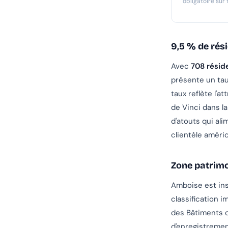
obligatoire sur
9,5 % de rés
Avec
708 résid
présente un tau
taux reflète l'a
de Vinci dans l
d'atouts qui al
clientèle améric
Zone patrimo
Amboise est ins
classification 
des Bâtiments d
d'enregistremen