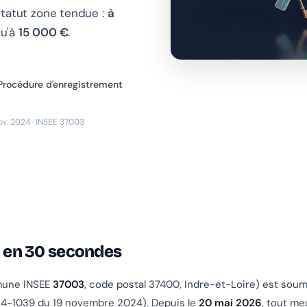
Statut zone tendue :
à
qu'à
15 000 €
.
Procédure d'enregistrement
nov. 2024 · INSEE 37003
l en 30 secondes
une INSEE
37003
, code postal 37400, Indre-et-Loire) est soum
24-1039 du 19 novembre 2024). Depuis le
20 mai 2026
, tout me