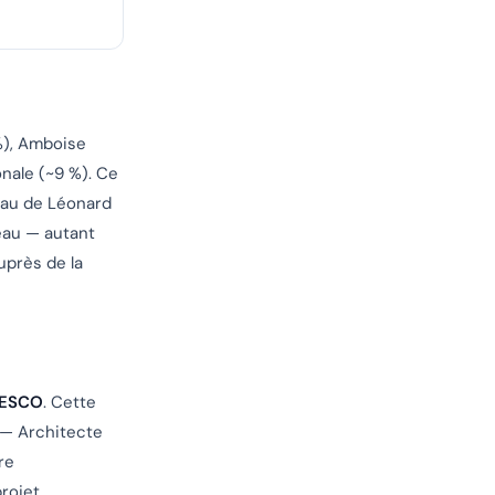
%), Amboise
nale (~9 %). Ce
beau de Léonard
feau — autant
uprès de la
UNESCO
. Cette
 — Architecte
re
projet