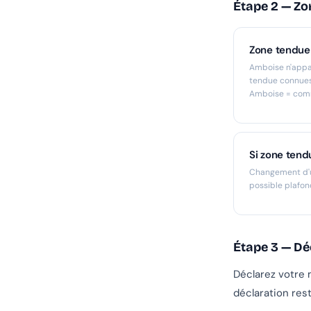
Étape 2 — Zon
Zone tendue
Amboise n'appar
tendue connues
Amboise = comm
Si zone tend
Changement d'u
possible plafon
Étape 3 — Dé
Déclarez votre 
déclaration rest