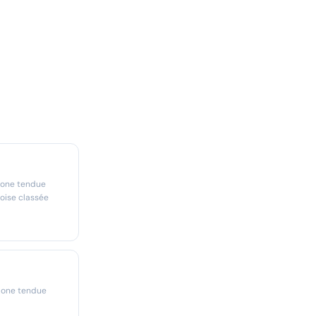
zone tendue
oise classée
zone tendue