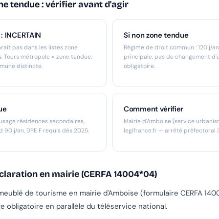
e tendue : vérifier avant d'agir
 : INCERTAIN
Si non zone tendue
aît pas dans les listes zone
Régime de droit commun : 120 j/a
. Tours métropole = zone tendue.
principale, pas de changement d'
une distincte.
obligatoire.
ue
Comment vérifier
sage résidences secondaires,
Mairie d'Amboise (service urbanis
d 90 j/an, DPE F requis dès 2025.
legifrance.fr — arrêté préfectoral 3
claration en mairie (CERFA 14004*04)
meublé de tourisme en mairie d'Amboise (formulaire CERFA 140
e obligatoire en parallèle du téléservice national.