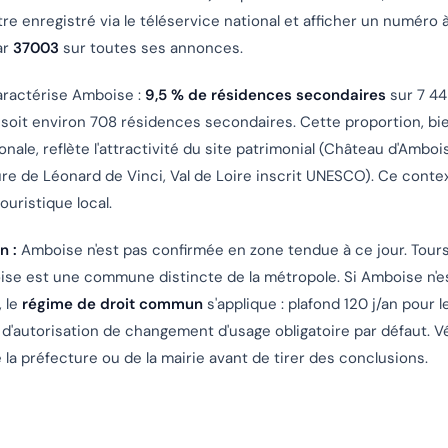
re enregistré via le téléservice national et afficher un numéro à
ar
37003
sur toutes ses annonces.
caractérise Amboise :
9,5 % de résidences secondaires
sur 7 4
soit environ 708 résidences secondaires. Cette proportion, bi
nale, reflète l'attractivité du site patrimonial (Château d'Ambo
e de Léonard de Vinci, Val de Loire inscrit UNESCO). Ce contex
ouristique local.
n :
Amboise n'est
pas confirmée
en zone tendue à ce jour. Tour
oise est une commune distincte de la métropole. Si Amboise n'e
 le
régime de droit commun
s'applique : plafond 120 j/an pour 
 d'autorisation de changement d'usage obligatoire par défaut. Vér
 la préfecture ou de la mairie avant de tirer des conclusions.