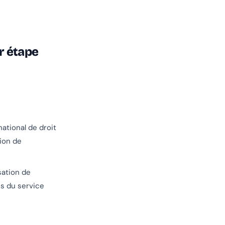
r étape
ational de droit
ion de
sation de
s du service