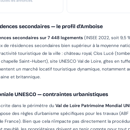
 toutes les annonces.
idences secondaires — le profil d'Amboise
ences secondaires sur 7 448 logements
(INSEE 2022, soit 9,5 
x de résidences secondaires bien supérieur à la moyenne natio
ttractivité touristique de la ville : château royal, Clos Lucé (tom
a chapelle Saint-Hubert), site UNESCO Val de Loire, gîtes en tuf
imentent un marché locatif touristique dynamique, notamment a
aine et britannique.
niale UNESCO — contraintes urbanistiques
crite dans le périmètre du
Val de Loire Patrimoine Mondial 
impose des règles d'urbanisme spécifiques pour les travaux (ABF
e France). Bien que cela n'impacte pas directement la procédu
t meublé, les propriétaires doivent en tenir compte pour tout 