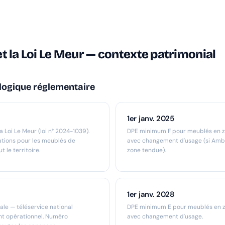
t la Loi Le Meur — contexte patrimonial
logique réglementaire
1er janv. 2025
a Loi Le Meur (loi n° 2024-1039).
DPE minimum F pour meublés en 
ations pour les meublés de
avec changement d'usage (si Amb
t le territoire.
zone tendue).
1er janv. 2028
ale — téléservice national
DPE minimum E pour meublés en 
nt opérationnel. Numéro
avec changement d'usage.