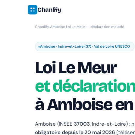
Chanlify
Chanlify
›
Amboise
›
Loi Le Meur — déclaration meublé
Amboise · Indre-et-Loire (37) · Val de Loire UNESCO
Loi Le Meur
et déclaratio
à Amboise en
Amboise (INSEE
37003
, Indre-et-Loire) :
obligatoire depuis le 20 mai 2026
(téléser