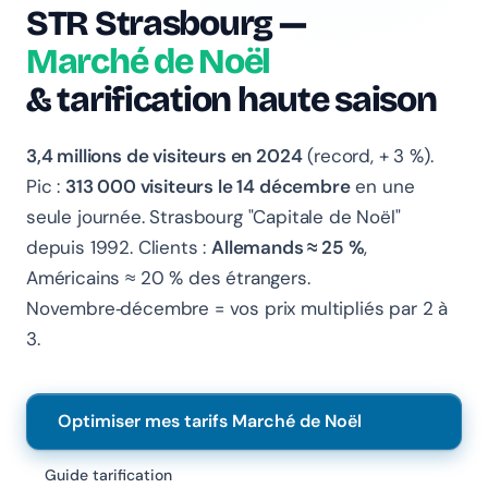
STR Strasbourg —
Chanlify Assistant
Marché de Noël
En ligne · Online
& tarification haute saison
Bonjour 👋 Je suis l'assistant Chanlify. Comment puis-
je vous aider ?
3,4 millions de visiteurs en 2024
(record, + 3 %).
Pic :
313 000 visiteurs le 14 décembre
en une
Hello! I'm the Chanlify assistant. How can I help?
seule journée. Strasbourg "Capitale de Noël"
depuis 1992. Clients :
Allemands ≈ 25 %
,
Américains ≈ 20 % des étrangers.
Novembre‑décembre = vos prix multipliés par 2 à
3.
Optimiser mes tarifs Marché de Noël
Guide tarification