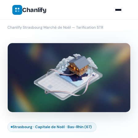
Chanlify
Chanlify
›
Strasbourg
›
Marché de Noël — Tarification STR
Strasbourg · Capitale de Noël · Bas-Rhin (67)