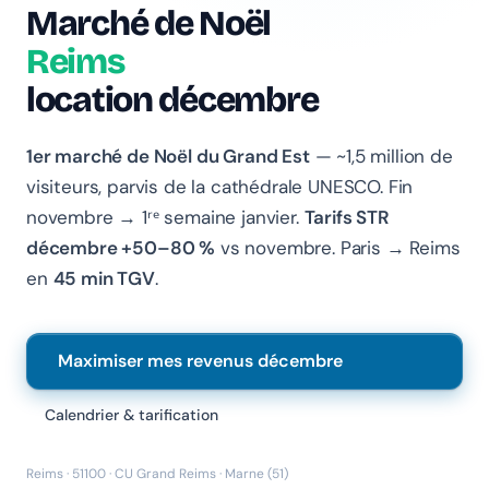
Marché de Noël
Reims
Chanlify Assistant
location décembre
En ligne · Online
Bonjour 👋 Je suis l'assistant Chanlify. Comment puis-
1er marché de Noël du Grand Est
— ~1,5 million de
je vous aider ?
visiteurs, parvis de la cathédrale UNESCO. Fin
Hello! I'm the Chanlify assistant. How can I help?
novembre → 1ʳᵉ semaine janvier.
Tarifs STR
décembre +50–80 %
vs novembre. Paris → Reims
en
45 min TGV
.
Maximiser mes revenus décembre
Calendrier & tarification
Reims · 51100 · CU Grand Reims · Marne (51)