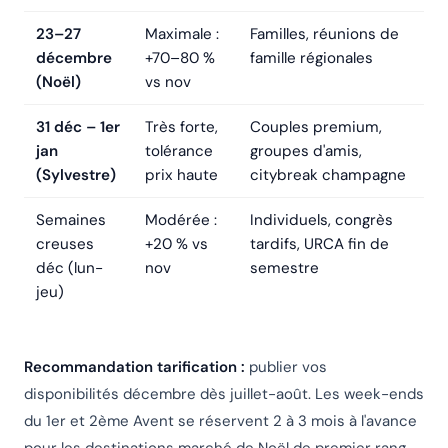
23–27
Maximale :
Familles, réunions de
décembre
+70–80 %
famille régionales
(Noël)
vs nov
31 déc – 1er
Très forte,
Couples premium,
jan
tolérance
groupes d'amis,
(Sylvestre)
prix haute
citybreak champagne
Semaines
Modérée :
Individuels, congrès
creuses
+20 % vs
tardifs, URCA fin de
déc (lun-
nov
semestre
jeu)
Recommandation tarification :
publier vos
disponibilités décembre dès juillet-août. Les week-ends
du 1er et 2ème Avent se réservent 2 à 3 mois à l'avance
pour les destinations marché de Noël de premier rang.