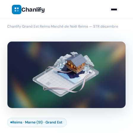
Chanlify
Chanlify
›
Grand Est
›
Reims
›
Marché de Noël Reims — STR décembre
Reims · Marne (51) · Grand Est