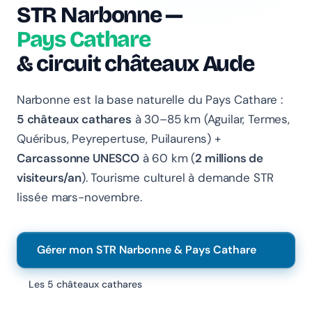
STR Narbonne —
Pays Cathare
Bonjour 👋 Je suis l'assistant Chanlify. Comment puis-
je vous aider ?
& circuit châteaux Aude
Hello! I'm the Chanlify assistant. How can I help?
Narbonne est la base naturelle du Pays Cathare :
5 châteaux cathares
à 30–85 km (Aguilar, Termes,
Quéribus, Peyrepertuse, Puilaurens) +
Carcassonne UNESCO
à 60 km (
2 millions de
visiteurs/an
). Tourisme culturel à demande STR
lissée mars-novembre.
Gérer mon STR Narbonne & Pays Cathare
Les 5 châteaux cathares