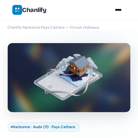
Chanlify
Chanlify
›
Narbonne
›
Pays Cathare — Circuit châteaux
Narbonne · Aude (11) · Pays Cathare
Chanlify Assistant
En ligne · Online