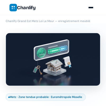
Chanlify
Chanlify
›
Grand Est
›
Metz
›
Loi Le Meur — enregistrement meublé
Metz · Zone tendue probable · Eurométropole Moselle