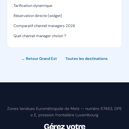
Tarification dynamique
Réservation directe (widget)
Comparatif channel managers 2026
Quel channel manager choisir ?
← Retour Grand Est
·
Toutes les destinations
Zones tendues Eurométropole de Metz — numéro 57463, DPE
≥ E, pression frontalière Luxembourg
Gérez votre