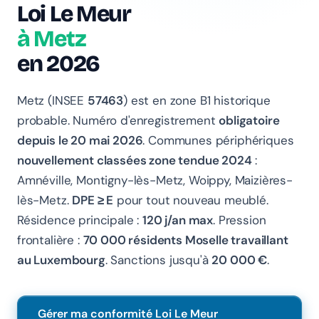
Loi Le Meur
à Metz
en 2026
Metz (INSEE
57463
) est en zone B1 historique
probable. Numéro d'enregistrement
obligatoire
Chanlify Assistant
En ligne · Online
depuis le 20 mai 2026
. Communes périphériques
nouvellement classées zone tendue 2024
:
Bonjour 👋 Je suis l'assistant Chanlify. Comment puis-
Amnéville, Montigny-lès-Metz, Woippy, Maizières-
je vous aider ?
lès-Metz.
DPE ≥ E
pour tout nouveau meublé.
Hello! I'm the Chanlify assistant. How can I help?
Résidence principale :
120 j/an max
. Pression
frontalière :
70 000 résidents Moselle travaillant
au Luxembourg
. Sanctions jusqu'à
20 000 €
.
Gérer ma conformité Loi Le Meur