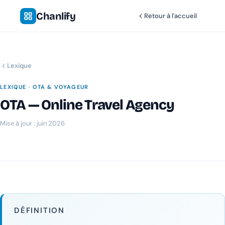
Chanlify
Retour à l'accueil
Lexique
LEXIQUE · OTA & VOYAGEUR
OTA — Online Travel Agency
Mise à jour : juin 2026
Chanlify Assistant
En ligne · Online
Bonjour 👋 Je suis l'assistant Chanlify. Comment puis-
je vous aider ?
Hello! I'm the Chanlify assistant. How can I help?
DÉFINITION