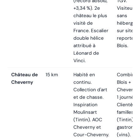
(record absolu,
TGV.
+3,34 %). 2e
Visiteurs
château le plus
sans
visité de
hébergem
France. Escalier
sur site s
double hélice
reportent
attribué à
Blois.
Léonard de
Vinci.
Château de
15 km
Habité en
Combiné
Cheverny
continu.
Blois +
Collection d'art
Cheverny
et de chasse.
1 journée.
Inspiration
Clientèle
Moulinsart
familles
(Tintin). AOC
(Tintin) +
Cheverny et
gastronom
Cour-Cheverny.
(vins).