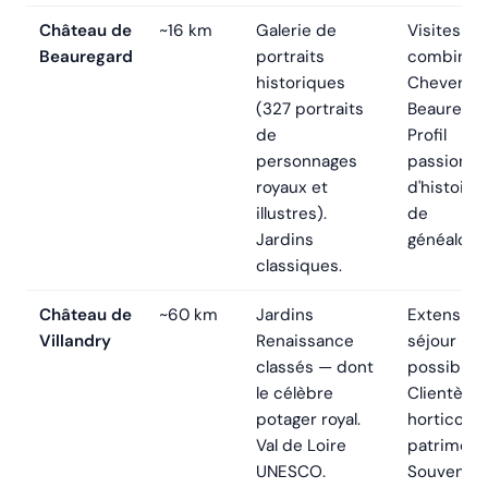
Château de
~16 km
Galerie de
Visites
Beauregard
portraits
combinée
historiques
Cheverny 
(327 portraits
Beauregar
de
Profil
personnages
passionné
royaux et
d'histoire 
illustres).
de
Jardins
généalogie
classiques.
Château de
~60 km
Jardins
Extension
Villandry
Renaissance
séjour
classés — dont
possible.
le célèbre
Clientèle
potager royal.
horticole 
Val de Loire
patrimoin
UNESCO.
Souvent