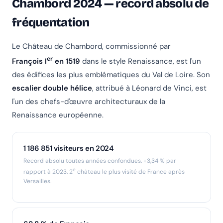
Chambord 2024 — record absolu de
fréquentation
Le Château de Chambord, commissionné par
er
François I
en 1519
dans le style Renaissance, est l'un
des édifices les plus emblématiques du Val de Loire. Son
escalier double hélice
, attribué à Léonard de Vinci, est
l'un des chefs-d'œuvre architecturaux de la
Renaissance européenne.
1 186 851 visiteurs en 2024
Record absolu toutes années confondues. +3,34 % par
e
rapport à 2023. 2
château le plus visité de France après
Versailles.