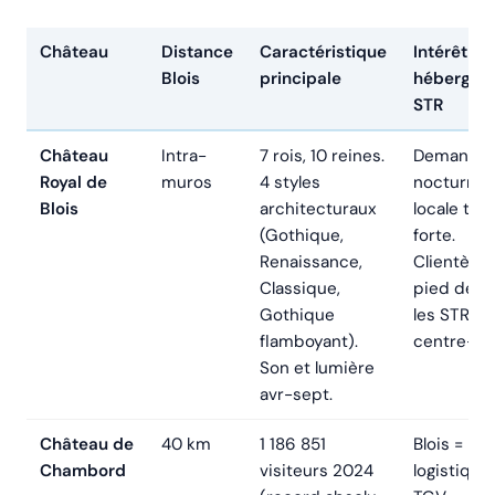
Château
Distance
Caractéristique
Intérêt
Blois
principale
hébergeu
STR
Château
Intra-
7 rois, 10 reines.
Demande
Royal de
muros
4 styles
nocturne
Blois
architecturaux
locale très
(Gothique,
forte.
Renaissance,
Clientèle 
Classique,
pied depu
Gothique
les STR du
flamboyant).
centre-vill
Son et lumière
avr-sept.
Château de
40 km
1 186 851
Blois = ba
Chambord
visiteurs 2024
logistique