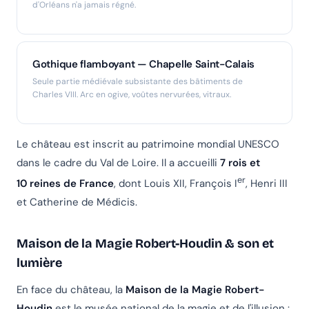
d'Orléans n'a jamais régné.
Gothique flamboyant — Chapelle Saint-Calais
Seule partie médiévale subsistante des bâtiments de
Charles VIII. Arc en ogive, voûtes nervurées, vitraux.
Le château est inscrit au patrimoine mondial UNESCO
dans le cadre du Val de Loire. Il a accueilli
7 rois et
er
10 reines de France
, dont Louis XII, François I
, Henri III
et Catherine de Médicis.
Maison de la Magie Robert-Houdin & son et
lumière
En face du château, la
Maison de la Magie Robert-
Houdin
est le musée national de la magie et de l'illusion :