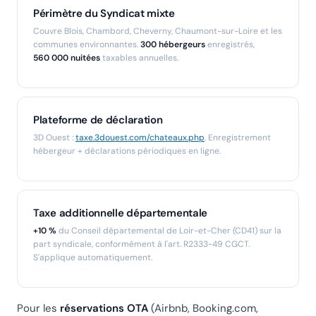
Périmètre du Syndicat mixte
Couvre Blois, Chambord, Cheverny, Chaumont-sur-Loire et les
communes environnantes.
300 hébergeurs
enregistrés,
560 000 nuitées
taxables annuelles.
Plateforme de déclaration
3D Ouest :
taxe.3douest.com/chateaux.php
. Enregistrement
hébergeur + déclarations périodiques en ligne.
Taxe additionnelle départementale
+10 %
du Conseil départemental de Loir-et-Cher (CD41) sur la
part syndicale, conformément à l'art. R2333-49 CGCT.
S'applique automatiquement.
Pour les
réservations OTA
(Airbnb, Booking.com,