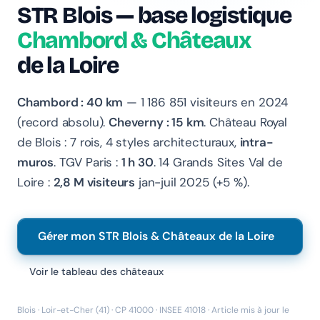
STR Blois — base logistique
Chambord & Châteaux
de la Loire
Chambord : 40 km
— 1 186 851 visiteurs en 2024
(record absolu).
Cheverny : 15 km
. Château Royal
de Blois : 7 rois, 4 styles architecturaux,
intra-
Chanlify Assistant
muros
. TGV Paris :
1 h 30
. 14 Grands Sites Val de
En ligne · Online
Loire :
2,8 M visiteurs
jan-juil 2025 (+5 %).
Bonjour 👋 Je suis l'assistant Chanlify. Comment puis-
je vous aider ?
Gérer mon STR Blois & Châteaux de la Loire
Hello! I'm the Chanlify assistant. How can I help?
Voir le tableau des châteaux
Blois · Loir-et-Cher (41) · CP 41000 · INSEE 41018 · Article mis à jour le