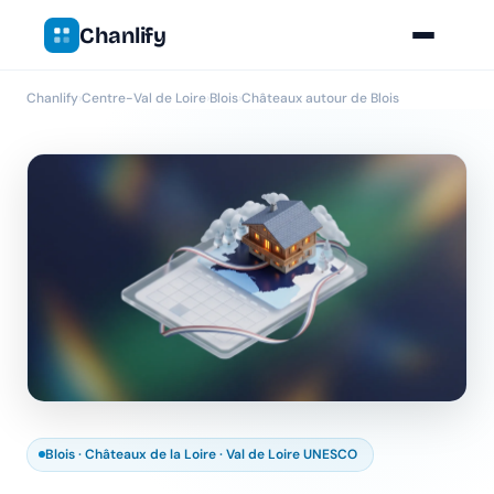
Chanlify
Chanlify
›
Centre-Val de Loire
›
Blois
›
Châteaux autour de Blois
Blois · Châteaux de la Loire · Val de Loire UNESCO