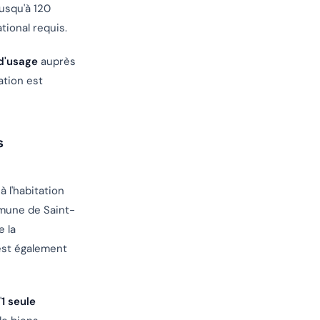
usqu'à 120
tional requis.
d'usage
auprès
ation est
s
 l'habitation
mune de Saint-
 la
 est également
'
1 seule