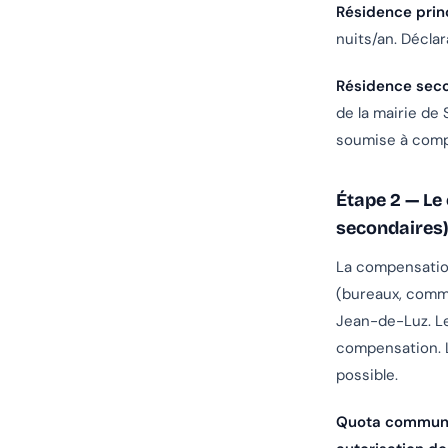
Résidence princ
nuits/an. Décla
Résidence seco
de la mairie d
soumise à compe
Étape 2 — Le
secondaires
La compensation
(bureaux, comm
Jean-de-Luz. L
compensation. L
possible.
Quota communa