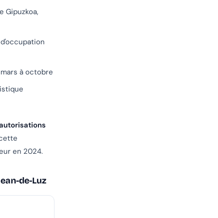
de Gipuzkoa,
x d'occupation
e mars à octobre
istique
autorisations
 cette
Meur en 2024.
Jean-de-Luz