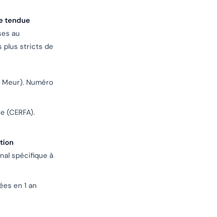
e tendue
ses au
s plus stricts de
Le Meur). Numéro
re (CERFA).
tion
al spécifique à
es en 1 an