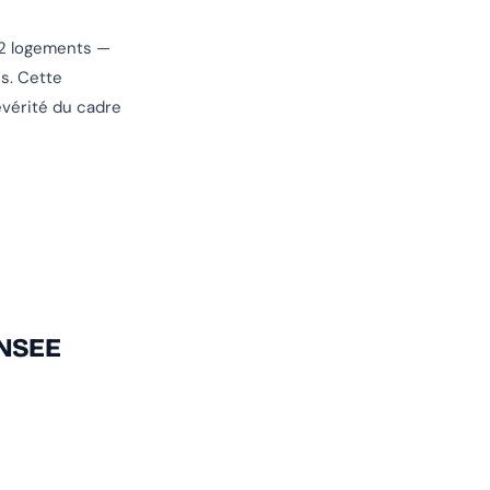
42 logements —
es. Cette
évérité du cadre
INSEE