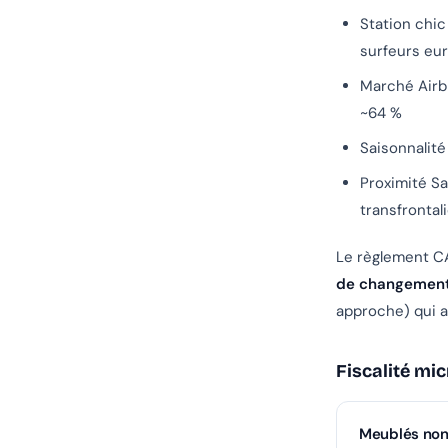
Station chic
surfeurs eu
Marché Airbn
~64 %
Saisonnalité
Proximité Sa
transfrontal
Le règlement CA
de changement 
approche) qui a 
Fiscalité mi
Meublés non