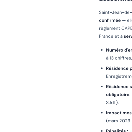
Saint-Jean-de
confirmée
— ell
règlement CAPB.
France et a
ser
Numéro d'en
à 13 chiffres
Résidence p
Enregistreme
Résidence s
obligatoire
.
SJdL).
Impact mesu
(mars 2023 
Pénalités :
j