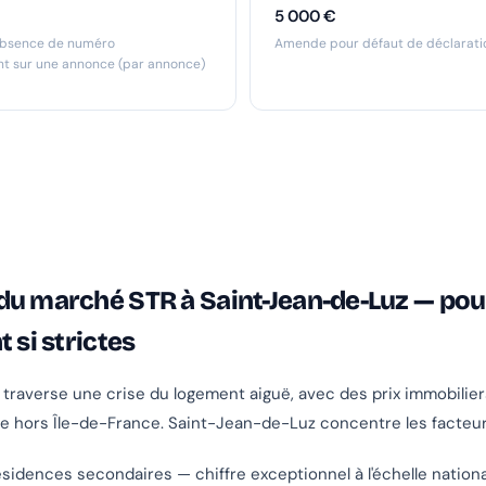
5 000 €
bsence de numéro
Amende pour défaut de déclaratio
nt sur une annonce (par annonce)
du marché STR à Saint-Jean-de-Luz — pou
t si strictes
traverse une crise du logement aiguë, avec des prix immobilier
e hors Île-de-France. Saint-Jean-de-Luz concentre les facteur
sidences secondaires — chiffre exceptionnel à l'échelle nation