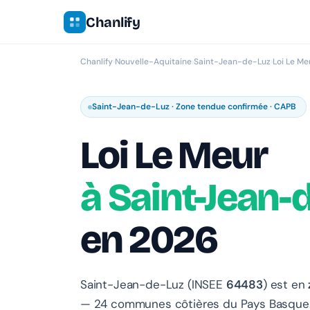
Chanlify
Chanlify
›
Nouvelle-Aquitaine
›
Saint-Jean-de-Luz
›
Loi Le M
Saint-Jean-de-Luz · Zone tendue confirmée · CAPB
Loi Le Meur
à Saint-Jean-
en 2026
Saint-Jean-de-Luz (INSEE
64483
) est en
— 24 communes côtières du Pays Basque.