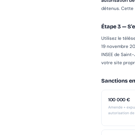
autorisation d
détenus. Cette 
Étape 3 — S'e
Utilisez le télé
19 novembre 20
INSEE de Saint-
votre site prop
Sanctions en
100 000 €
Amende + expul
autorisation d