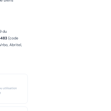
de biens
9 du
4483
(code
rbo, Abritel,
 utilisation
t