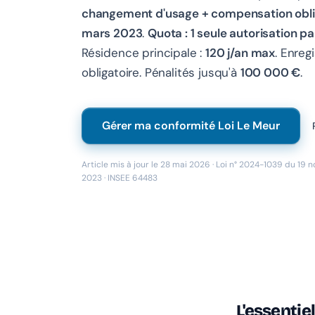
changement d'usage + compensation obli
mars 2023
.
Quota : 1 seule autorisation pa
Résidence principale :
120 j/an max
. Enreg
obligatoire. Pénalités jusqu'à
100 000 €
.
Gérer ma conformité Loi Le Meur
Article mis à jour le 28 mai 2026 · Loi n° 2024-1039 du 19
2023 · INSEE 64483
L'essentie