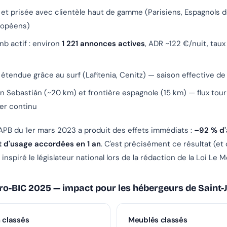
 et prisée avec clientèle haut de gamme (Parisiens, Espagnols 
ropéens)
b actif : environ
1 221 annonces actives
, ADR ~122 €/nuit, tau
 étendue grâce au surf (Lafitenia, Cenitz) — saison effective d
n Sebastián (~20 km) et frontière espagnole (15 km) — flux tour
ier continu
PB du 1er mars 2023 a produit des effets immédiats :
–92 % d'
d'usage accordées en 1 an
. C'est précisément ce résultat (et
inspiré le législateur national lors de la rédaction de la Loi Le 
cro-BIC 2025 — impact pour les hébergeurs de Saint-
 classés
Meublés classés