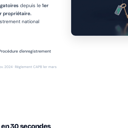
gatoires
depuis le
1er
r propriétaire.
istrement national
Procédure d'enregistrement
 nov. 2024 · Règlement CAPB 1er mars
l en 30 secondes