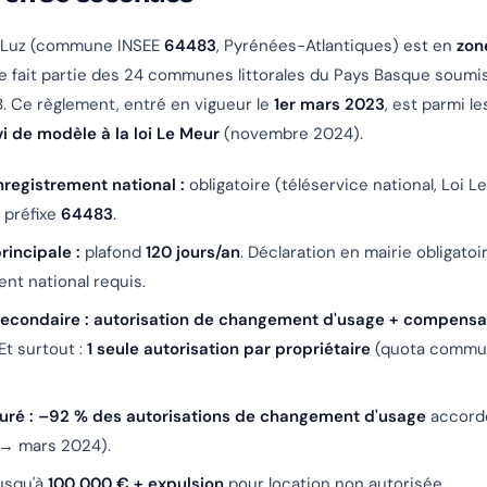
-Luz (commune INSEE
64483
, Pyrénées-Atlantiques) est en
zon
e fait partie des 24 communes littorales du Pays Basque soumi
 Ce règlement, entré en vigueur le
1er mars 2023
, est parmi le
vi de modèle à la loi Le Meur
(novembre 2024).
registrement national :
obligatoire (téléservice national, Loi 
, préfixe
64483
.
rincipale :
plafond
120 jours/an
. Déclaration en mairie obligatoi
nt national requis.
econdaire :
autorisation de changement d'usage + compensa
 Et surtout :
1 seule autorisation par propriétaire
(quota commun
ré :
–92 % des autorisations de changement d'usage
accordé
→ mars 2024).
usqu'à
100 000 € + expulsion
pour location non autorisée.