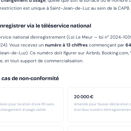
e changement d'usage
, quelle que soit la surface ou le nombre 
restriction est unique à Saint-Jean-de-Luz au sein de la CAPB.
nregistrer via le téléservice national
service national d'enregistrement (Loi Le Meur — loi n° 2024-103
24). Vous recevez un
numéro à 13 chiffres
commençant par
6
Jean-de-Luz). Ce numéro doit figurer sur Airbnb, Booking.com, V
re, et tout support de commercialisation.
 cas de non-conformité
20 000 €
sion pour location d'une RS sans
Amende pour fausse déclaration ou
e changement d'usage valide
d'un faux numéro d'enregistremen