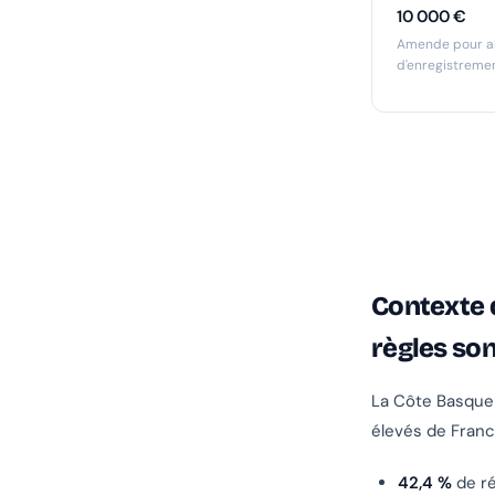
10 000 €
Amende pour a
d'enregistreme
Contexte 
règles son
La Côte Basque 
élevés de Franc
42,4 %
de ré