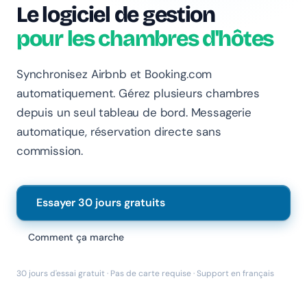
Chanlify Assistant
Le logiciel de gestion
En ligne · Online
pour les chambres d'hôtes
Bonjour 👋 Je suis l'assistant Chanlify. Comment puis-
je vous aider ?
Synchronisez Airbnb et Booking.com
Hello! I'm the Chanlify assistant. How can I help?
automatiquement. Gérez plusieurs chambres
depuis un seul tableau de bord. Messagerie
automatique, réservation directe sans
commission.
Essayer 30 jours gratuits
Comment ça marche
30 jours d'essai gratuit · Pas de carte requise · Support en français