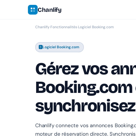
Chanlify
Chanlify
›
Fonctionnalités
›
Logiciel Booking.com
🅱️
Logiciel Booking.com
Gérez vos an
Booking.com 
synchronisez
Chanlify connecte vos annonces Booking.c
moteur de réservation directe. Synchronis