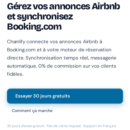
En ligne · Online
Gérez vos annonces Airbnb
et synchronisez
Bonjour 👋 Je suis l'assistant Chanlify. Comment puis-
Booking.com
je vous aider ?
Hello! I'm the Chanlify assistant. How can I help?
Chanlify connecte vos annonces Airbnb à
Booking.com et à votre moteur de réservation
directe. Synchronisation temps réel, messagerie
automatique, 0% de commission sur vos clients
fidèles.
Essayer 30 jours gratuits
Comment ça marche
30 jours d'essai gratuit · Pas de carte requise · Support en français