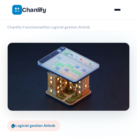
Chanlify
Chanlify
›
Fonctionnalités
›
Logiciel gestion Airbnb
🏠
Logiciel gestion Airbnb
Chanlify Assistant