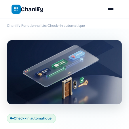
Chanlify
Chanlify
›
Fonctionnalités
›
Check-in automatique
🔑
Check-in automatique
Chanlify Assistant