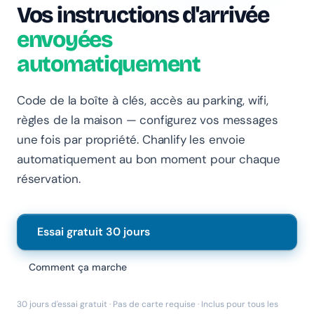
En ligne · Online
Vos instructions d'arrivée
envoyées
Bonjour 👋 Je suis l'assistant Chanlify. Comment puis-
je vous aider ?
automatiquement
Hello! I'm the Chanlify assistant. How can I help?
Code de la boîte à clés, accès au parking, wifi,
règles de la maison — configurez vos messages
une fois par propriété. Chanlify les envoie
automatiquement au bon moment pour chaque
réservation.
Essai gratuit 30 jours
Comment ça marche
30 jours d'essai gratuit · Pas de carte requise · Inclus pour tous les