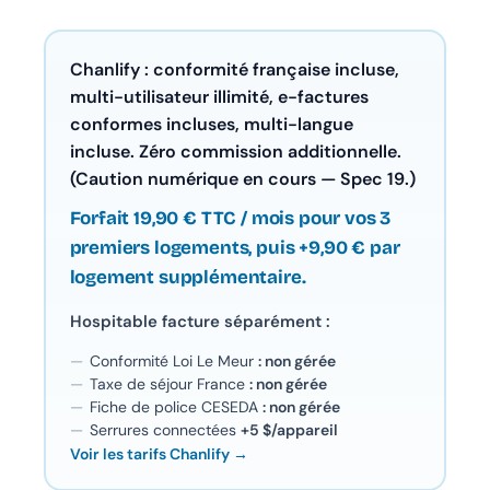
Chanlify : conformité française incluse,
multi-utilisateur illimité, e-factures
conformes incluses, multi-langue
incluse. Zéro commission additionnelle.
(Caution numérique en cours — Spec 19.)
Chanlify Assistant
En ligne · Online
Forfait 19,90 € TTC / mois pour vos 3
premiers logements, puis +9,90 € par
Bonjour 👋 Je suis l'assistant Chanlify. Comment puis-
logement supplémentaire.
je vous aider ?
Hospitable facture séparément :
Hello! I'm the Chanlify assistant. How can I help?
Conformité Loi Le Meur
: non gérée
Taxe de séjour France
: non gérée
Fiche de police CESEDA
: non gérée
Serrures connectées
+5 $/appareil
Voir les tarifs Chanlify →