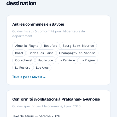
destination
Autres communes en Savoie
Guides fiscaux & conformité pour hébergeurs du
département.
Aime-la-Plagne
Beaufort
Bourg-Saint-Maurice
Bozel
Brides-les-Bains
Champagny-en-Vanoise
Courchevel
Hauteluce
La Perrière
La Plagne
La Rosière
Les Arcs
Tout le guide Savoie →
Conformité & obligations à Pralognan-la-Vanoise
Guides spécifiques à la commune, à jour 2026.
Taxe de séjour — barème 2026