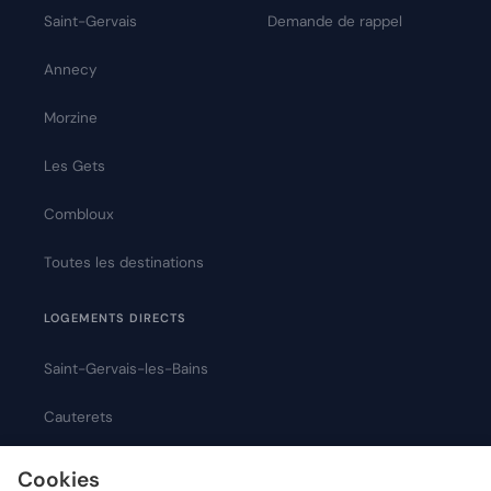
Saint-Gervais
Demande de rappel
Annecy
Morzine
Les Gets
Combloux
Toutes les destinations
LOGEMENTS DIRECTS
Saint-Gervais-les-Bains
Cauterets
Montpellier
Cookies