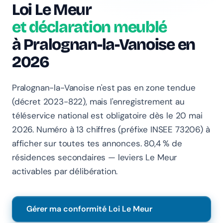
Loi Le Meur
et déclaration meublé
à Pralognan-la-Vanoise en
2026
Chanlify Assistant
Pralognan-la-Vanoise n'est pas en zone tendue
En ligne · Online
(décret 2023-822), mais l'enregistrement au
téléservice national est obligatoire dès le 20 mai
Bonjour 👋 Je suis l'assistant Chanlify. Comment puis-
je vous aider ?
2026. Numéro à 13 chiffres (préfixe INSEE 73206) à
afficher sur toutes tes annonces. 80,4 % de
Hello! I'm the Chanlify assistant. How can I help?
résidences secondaires — leviers Le Meur
activables par délibération.
Gérer ma conformité Loi Le Meur