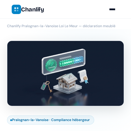
Chanlify
Chanlify
›
Pralognan-la-Vanoise
›
Loi Le Meur — déclaration meublé
Pralognan-la-Vanoise · Compliance hébergeur