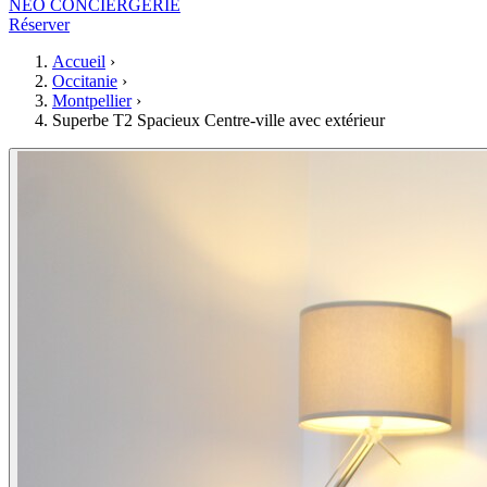
NEO CONCIERGERIE
Réserver
Accueil
›
Occitanie
›
Montpellier
›
Superbe T2 Spacieux Centre-ville avec extérieur