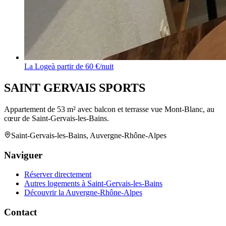
La Loge
à partir de
60
€/nuit
SAINT GERVAIS SPORTS
Appartement de 53 m² avec balcon et terrasse vue Mont-Blanc, au
cœur de Saint-Gervais-les-Bains.
Saint-Gervais-les-Bains, Auvergne-Rhône-Alpes
Naviguer
Réserver directement
Autres logements à Saint-Gervais-les-Bains
Découvrir la Auvergne-Rhône-Alpes
Contact