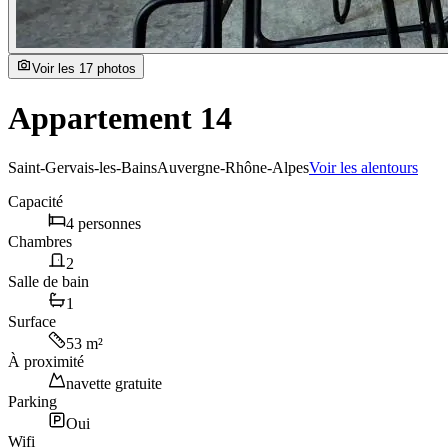
Voir les
17
photos
Appartement 14
Saint-Gervais-les-Bains
Auvergne-Rhône-Alpes
Voir les alentours
Capacité
4 personnes
Chambres
2
Salle de bain
1
Surface
53 m²
À proximité
navette gratuite
Parking
Oui
Wifi